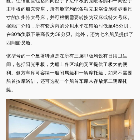
缸。住宿配置包括四间位于下层甲板的宽敞客舱和一间位于
主甲板的船东套房，所有舱室均配备独立卫浴设施和标准尺
寸的加州特大号床，并可根据需要转换为双床或特大号床。
据船厂介绍，所有套房内的分贝水平在锚泊时低至45分贝，
在80%负载下最高仅为58分贝。此外，还为七名船员提供了
四间船员舱。
该型号的一个显著特点是在所有三层甲板均设有日用卫生
间，包括阳光甲板，为船上各区域的宾客提供了极大的便
利。侧方车库可容纳一艘附属艇和一辆摩托艇，如果不需要
船首按摩浴缸，还可选配一个船首车库来存放第二辆摩托
艇。