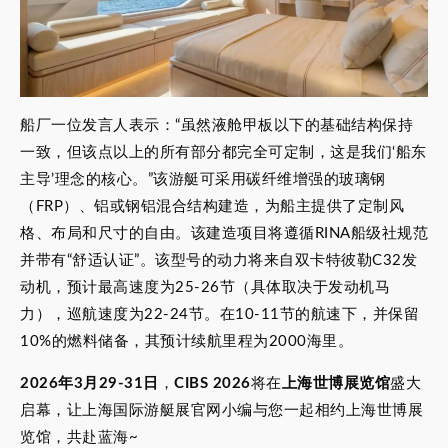
船厂一位发言人表示：“虽然液舱甲板以下的基础结构保持
一致，但该点以上的所有部分都完全可定制，这是我们‘船东
主导’理念的核心。”该游艇可采用碳纤维增强的玻璃钢
（FRP）、铝或钢铝混合结构建造，为船主提供了定制风
格、布局和尺寸的自由。该建造项目将遵循RINA船级社规范
并带有“舒适认证”。该型号的动力将来自双卡特彼勒C32发
动机，预计最高速度为25-26节（具体取决于发动机马
力），巡航速度为22-24节。在10-11节的航速下，并保留
10%的燃料储备，其预计续航里程为2000海里。
2026年3月29-31日
，
CIBS 2026
将在
上海世博展览馆
盛大
启幕，让上海国际游艇展官网小编与您一起相约上海世博展
览馆，共赴蓝海~