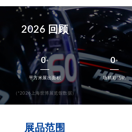
2026 回顾
0
0
+
+
平方米展出面积
场精彩活动
（*2026上海世博展览馆数据）
展品范围