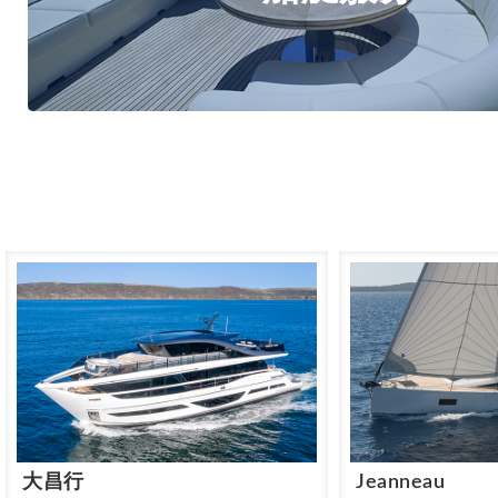
驾照培训,游艇托管,泊位租赁,商务派对,餐饮休闲,
大昌行
Jeanneau