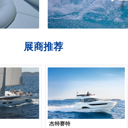
其他服务
路亚,皮划艇,充气
展商推荐
杰特赛特