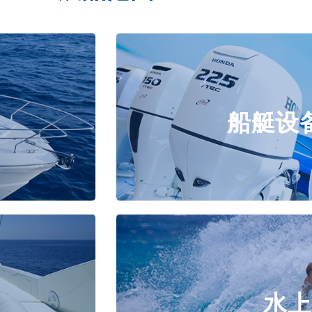
船艇设
船艇设
游艇动力，船用电子设备，船艇零配
& 比赛& 培
水上
水上