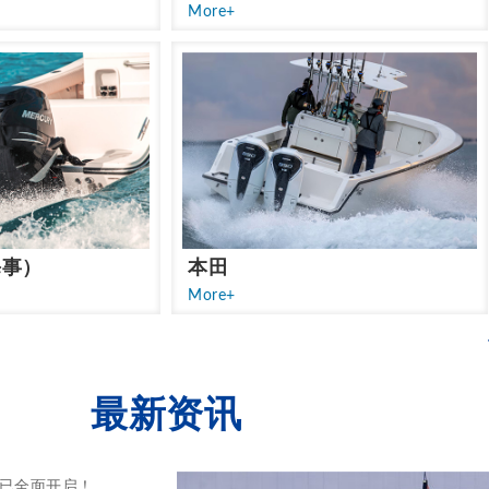
More+
海事）
本田
More+
最新资讯
现已全面开启！