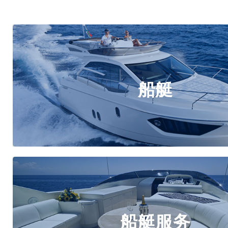
船艇
船艇
动力艇,帆船,钓鱼艇
公务艇,摩托艇,其他类型船艇
船艇服务
船艇服务