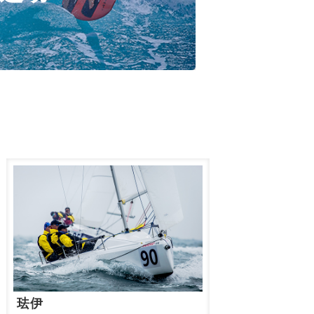
艇,桨板,潜水设备
珐伊