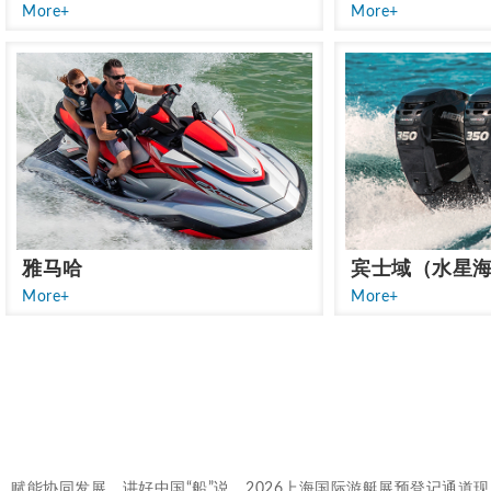
More+
More+
雅马哈
宾士域（水星
More+
More+
赋能协同发展，讲好中国“船”说，2026上海国际游艇展预登记通道