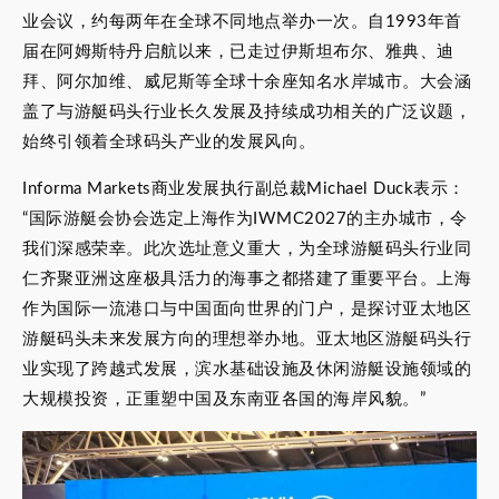
业会议，约每两年在全球不同地点举办一次。自1993年首
届在阿姆斯特丹启航以来，已走过伊斯坦布尔、雅典、迪
拜、阿尔加维、威尼斯等全球十余座知名水岸城市。大会涵
盖了与游艇码头行业长久发展及持续成功相关的广泛议题，
始终引领着全球码头产业的发展风向。
Informa Markets商业发展执行副总裁Michael Duck表示：
“国际游艇会协会选定上海作为IWMC2027的主办城市，令
我们深感荣幸。此次选址意义重大，为全球游艇码头行业同
仁齐聚亚洲这座极具活力的海事之都搭建了重要平台。上海
作为国际一流港口与中国面向世界的门户，是探讨亚太地区
游艇码头未来发展方向的理想举办地。亚太地区游艇码头行
业实现了跨越式发展，滨水基础设施及休闲游艇设施领域的
大规模投资，正重塑中国及东南亚各国的海岸风貌。”