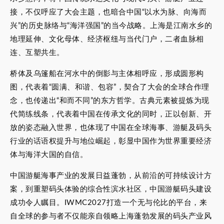
接，不仅呼应了大会主题，也暗合中国“以水为脉、向海而
兴”的历史脉络与“海洋强国”的当今战略。上海是江南水乡的
地理延伸、文化母体、经济枢纽与当代门户，二者血脉相
连、互塑共生。
桥体及乌篷船在河水中的倒影与主体相呼应，形成圆形构
图，代表着“圆满、和谐、包容”，契合了大会的全球合作理
念，也传递出“和而不同”的东方哲学。古典元素被提炼为现
代简练线条，代表着中国在传承文化的同时，正以创新、开
放的姿态融入世界，也体现了中国在全球海事、游艇及码头
行业的话语权提升与地位崛起，彰显中国作为世界重要经济
体与海洋大国的自信。
中国游艇海事产业的发展日益蓬勃，从前沿的可持续设计方
案，到重塑码头体验的综合性滨水社区，中国游艇码头建设
成功令人瞩目。IWMC2027打造一个无与伦比的平台，来
自全球的参与者不仅能亲自领略上海蓬勃发展的码头产业风