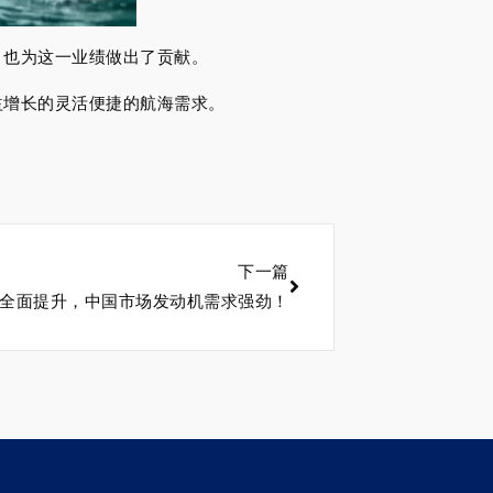
倍，也为这一业绩做出了贡献。
益增长的灵活便捷的航海需求。
下一篇
绩全面提升，中国市场发动机需求强劲！