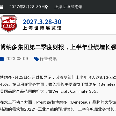
2027年3月28-30日
上海世博展览馆
博纳多集团第二季度财报，上半年业绩增长
2023-08-09
行业资讯
博纳多7月25日公开财报显示，其游艇部门上半年收入达8.13亿欧
45%。在日用艇业务方面，收入增长主要得益于博纳多（Beneteau）和亚
美国品牌产品范围的扩大，如Wellcraft Commuter355。
在水上不动产方面，Prestige和博纳多（Beneteau）品
强劲的需求和2022年工业产能的预期增长，上半年帆船业务增长了