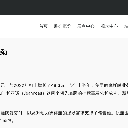
首页
展会概览
展商中心
观众中心
强劲
元，与2022年相比增长了48.3%。今年上半年，集团的摩托艇业
诺（Jeanneau）这两个领先品牌的持续高端化和成功、新船型Antare
牌的大型游艇恢复交付，以及对动力双体船的强劲需求支撑了销售额。帆
55%。