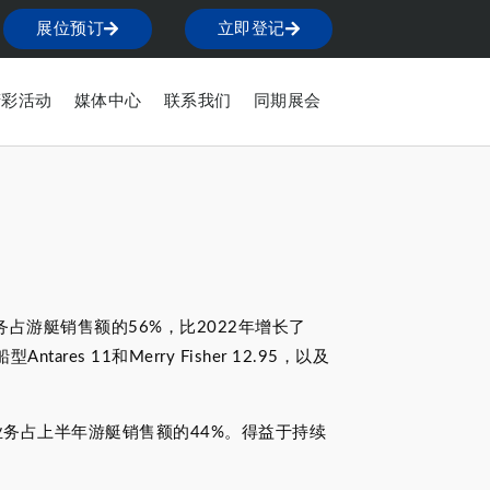
展位预订
立即登记
精彩活动
媒体中心
联系我们
同期展会
务占游艇销售额的56%，比2022年增长了
s 11和Merry Fisher 12.95，以及
船业务占上半年游艇销售额的44%。得益于持续