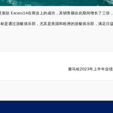
是新款 Excess14在商业上的成功，其销售额在此期间增长了三
目标是通过游艇俱乐部，尤其是美国和欧洲的游艇俱乐部，满足日
雅马哈2023年上半年业