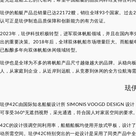
是先进造船工艺的代名词，希望中国船艇的品质同样经受得住时间
珐伊的船艇产品总销量已达22172艘，销往全球93个国家。过
认可正是珐伊制造品质保障和创新能力的有力佐证。
2023年，珐伊科技积极转型，进军双体帆船领域，并且在国内
出的重要决策。2018年后，全球双体帆船市场增量巨大。而船
已酝酿多年向双体帆船休闲领域转型。
珐伊也是全球为不多的将帆船产品尺寸越做越大的品牌。从稳向板
人，从家庭到企业，从近岸到远航，从竞赛到休闲的全方位航海
珐
珐伊42C由国际知名船艇设计所 SIMONIS VOOGD DESI
可享受360°无遮挡视野，采光通透，符合国人对家居空间的要求
42C的设计强调空间利用率，船艏船艉均使用开放式甲板，设计
动所需空间。珐伊42C特别突出的一处设计是采用了同类产品中