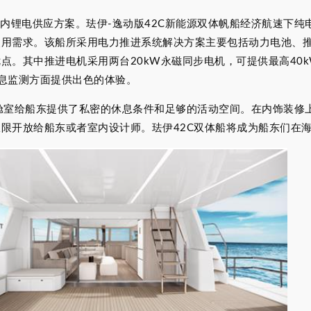
锂电供应方案。珐伊-逸动版42C新能源双体帆船经济航速下纯电续
使用需求。该船所采用电力推进系统解决方案主要包括动力电池、
。其中推进电机采用两台20kW永磁同步电机，可提供最高40k
息监测方面提供出色的体验。
舱室给船东提供了私密的休息条件和足够的活动空间。在内饰装修上
限开放给船东或者室内设计师。珐伊42C双体船将成为船东们在