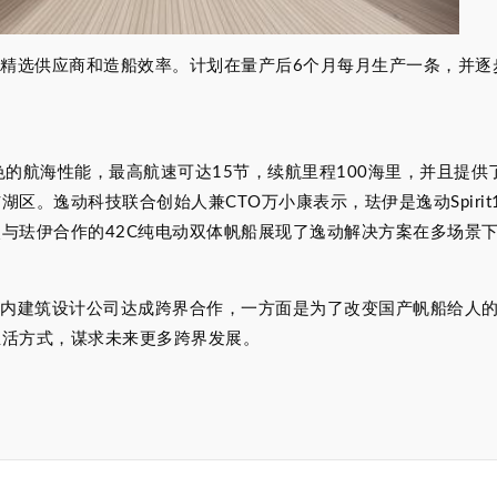
球精选供应商和造船效率。计划在量产后6个月每月生产一条，并逐
出色的航海性能，最高航速可达15节，续航里程100海里，并且提
。逸动科技联合创始人兼CTO万小康表示，珐伊是逸动Spirit
与珐伊合作的42C纯电动双体帆船展现了逸动解决方案在多场景
室内建筑设计公司达成跨界合作，一方面是为了改变国产帆船给人的
生活方式，谋求未来更多跨界发展。