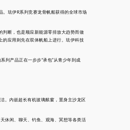
产品。珐伊R系列竞赛龙骨帆船获得的全球市场
展的判断，也是顺应新能源零排放大趋势而做
船上的应用则先在双体帆船上进行。珐伊科技
系列产品正在一步步“承包”从青少年到成
型时尚简洁。内嵌超长有机玻璃舷窗，置身主沙龙区
露天休闲、聊天、钓鱼、观海、冥想等各类活
。