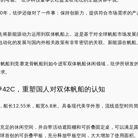
的考验。”珐伊科技董事长杜盈莹在论坛的主题演讲中说。
去20年，珐伊还做对了一件事：保持创新力，提供符合市场需求的
率先将新能源动力运用到双体帆船上。这是基于对全球帆船市场发
艇电动化的发展与国内外相关政策有非常密切的关联。新能源在帆
帆船到竞赛龙骨帆船到如今进军双体帆船休闲领域，珐伊所研发的
需求。
伊42C，重塑国人对双体帆船的认知
GN 设计，船长12.55米，船宽6.8米。具备现代美学外形，流线造
。
了充足的休闲空间，并自带活动遮阳棚和可折叠固定桌，可以满足
全球首创的可折叠甲板，充分释放甲板空间，大大增加了使用面积