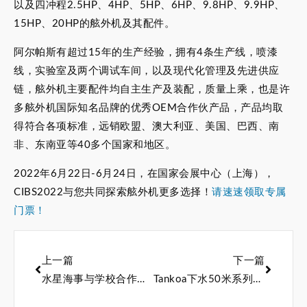
以及四冲程2.5HP、4HP、5HP、6HP、9.8HP、9.9HP、
15HP、20HP的舷外机及其配件。
阿尔帕斯有超过15年的生产经验，拥有4条生产线，喷漆
线，实验室及两个调试车间，以及现代化管理及先进供应
链，舷外机主要配件均自主生产及装配，质量上乘，也是许
多舷外机国际知名品牌的优秀OEM合作伙产品，产品均取
得符合各项标准，远销欧盟、澳大利亚、美国、巴西、南
非、东南亚等40多个国家和地区。
2022年6月22日-6月24日，在国家会展中心（上海），
CIBS2022与您共同探索舷外机更多选择！
请速速领取专属
门票！
上一篇
下一篇
水星海事与学校合作培训下一代技术人员
Tankoa下水50米系列的第四艘船体