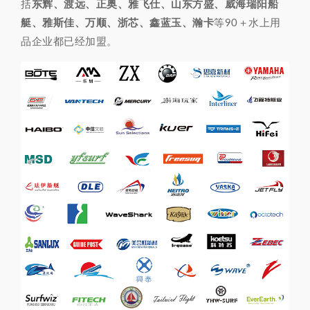
括
东辉、渡远、正奥、雅飞仕、山东方盛、威海瑞阳船
艇、雅斯佳、万顺、浙芯、鑫蓝玉、瀚卡
等90＋水上用
品企业都已经加盟。