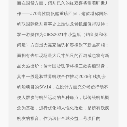
而在国货方面，阔别已久的红双喜将带着旷世J
作——J70高性能帆船重磅回归，这款堪称国际
帆联国际级别赛事史上最快龙骨帆船值得期待；
双一游艇作为CIBS2021中小型艇（钓鱼艇和休
闲艇）方面最大赢家强势扩容携旗下新品亮相；
而拥有去年现场最大尺寸船只的百璐威也将有新
品火热出炉；传奇国货珐伊将携三款实船现身，
其中一艘是和世界帆联合作推动2028年残奥会
帆船项目的S\V14，在设计方面充分考虑行动不
便人群参与帆船运动的各种痛点，以传统帆船概
念为基础，进行优化和人性化改造，是所有残疾
帆友的福音。作为珐伊全球公益二号项目的