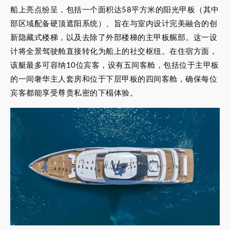
船上亮点纷呈，包括一个面积达58平方米的阳光甲板（其中
部区域配备硬顶遮阳系统）、旨在与室内设计完美融合的创
新隐藏式楼梯，以及去除了外部楼梯的主甲板艉部。这一设
计将全景驾驶舱直接转化为船上的社交枢纽。在住宿方面，
该艇最多可容纳10位宾客，设有五间客舱，包括位于主甲板
的一间奢华主人套房和位于下层甲板的四间客舱，确保每位
宾客都能享受尊贵私密的下榻体验。