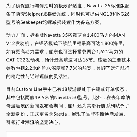
为了确保航行与停泊时的极致舒适度，Navetta 35标准版配
备了两套Sleipner减摇鳍系统，同时也可提供NG18和NG26
型号的Seakeeper陀螺减摇装置作为备选方案。
动力方面，标准版Navetta 35搭载两台1,400马力的MAN
V12发动机，在经济模式下续航里程最高可达1,800海里。
如有更高动力需求，船东也可选择搭载两台1,622马力的
CAT C32发动机，预计最高航速可达16节。该艇的主要技术
参数包括2.2米的吃水深度和7.7米的船宽，兼顾了远洋航行
的稳定性与近岸巡航的灵活性。
目前Custom Line手中已有18艘游艇处于在建或订单状态，
其中包括两艘49.9米的Navetta 50型号。此外，在去年摩纳
哥游艇展的新闻发布会期间，船厂还为其滑行艇系列赋予了
全新身份，正式更名为Saetta，展现了品牌不断焕新发展、
引领行业潮流的坚定决心。