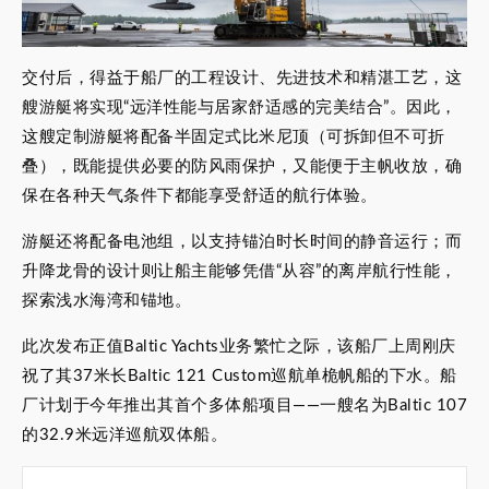
交付后，得益于船厂的工程设计、先进技术和精湛工艺，这
艘游艇将实现“远洋性能与居家舒适感的完美结合”。因此，
这艘定制游艇将配备半固定式比米尼顶（可拆卸但不可折
叠），既能提供必要的防风雨保护，又能便于主帆收放，确
保在各种天气条件下都能享受舒适的航行体验。
游艇还将配备电池组，以支持锚泊时长时间的静音运行；而
升降龙骨的设计则让船主能够凭借“从容”的离岸航行性能，
探索浅水海湾和锚地。
此次发布正值Baltic Yachts业务繁忙之际，该船厂上周刚庆
祝了其37米长Baltic 121 Custom巡航单桅帆船的下水。船
厂计划于今年推出其首个多体船项目——一艘名为Baltic 107
的32.9米远洋巡航双体船。