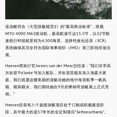
该游艇符合《大型游艇规范3》的“最高商业标准”，搭载
MTU 4000 M63发动机，最高航速可达15.5节，以12节航
速航行时续航里程为4,500海里。选择性催化还原（SCR）
系统确保其完全符合国际海事组织（IMO）第三阶段排放法
规。
Heesen席执行官Jeroen van der Meer总结道：“我们非常高
兴欢迎‘Pa’lante’号加入船队，并欢迎其船东加入海森大家
庭。我们祝愿这艘美丽的游艇在她的地中海首航季一帆风
顺、顺风顺水。我们期待她在9月的摩纳哥游艇展上正式亮
相。”
Heesen目前有八个超级游艇项目处于订购或积极建造阶
段，其中最大的是57米长的全定制项目“Setteesettanta”。