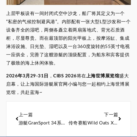
上层甲板设有一间封闭式空中沙龙，船厂将其定义为一个
“私密的气候控制避风港”。内部配有一张大型L型沙发和一个
设备齐全的湿吧，两侧各矗立着两扇落地式、背光石质酒
柜，尽显尊贵。而在最顶部的阳光甲板上，按摩浴缸、集成
淋浴设施、日光垫、湿吧以及一台360度旋转的55英寸电视
一应俱全，完善了这艘游艇的顶级配置，为船东和宾客提供
了极致的海上休闲体验。
2026年3月29-31日
，
CIBS 2026
将在
上海世博展览馆
盛大
启幕，让上海国际游艇展官网小编与您一起相约上海世博展
览馆，共赴蓝海~
上一篇
下一篇
游艇GranSport 34系列再获新订单，成功售出第二艘
传奇赛船Wild Oats XI更名为Palm Beach XI，历经五个月重建即将重返赛场