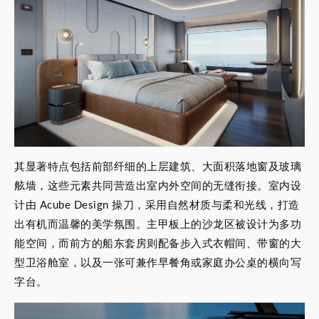
其显著特点包括前部纤细的上层建筑、大面积落地窗及玻璃
舷墙，这些元素共同营造出室内外空间的无缝衔接。室内设
计由 Acube Design 操刀，采用自然材质与柔和光线，打造
出有机而温馨的美学氛围。主甲板上的沙龙区被设计为多功
能空间，而前方的船东套房则配备步入式衣帽间、带窗的大
型卫浴舱室，以及一张可兼作早餐角或家庭办公桌的横向写
字台。