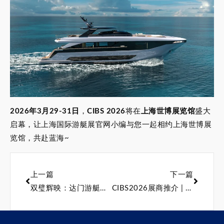
2026年3月29-31日
，
CIBS 2026
将在
上海世博展览馆
盛大
启幕，让上海国际游艇展官网小编与您一起相约上海世博展
览馆，共赴蓝海~
上一篇
下一篇
双璧辉映：达门游艇首艘Xplorer 60与Yacht Support 53交付同一船东
CIBS2026展商推介 | 浪潮之上，乐园入海：一群造梦者的绿色实践！