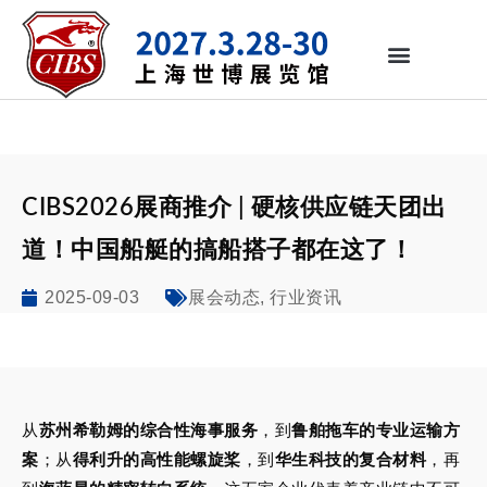
CIBS2026展商推介 | 硬核供应链天团出
道！中国船艇的搞船搭子都在这了！
2025-09-03
,
展会动态
行业资讯
从
苏州希勒姆的综合性海事服务
，到
鲁舶拖车的专业运输方
案
；从
得利升的高性能螺旋桨
，到
华生科技的复合材料
，再