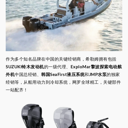
作为多个知名品牌在中国的关键经销商，希勒姆拥有包括
SUZUKI铃木发动机
的一级代理、
ExploMar擎波探索电动舷
外机
中国总经销、
韩国SeaFirst液压系统
和
JMP水泵
的独家
经销等，从船用动力到冷却系统，网罗全球精工，关键部件
一站配齐！