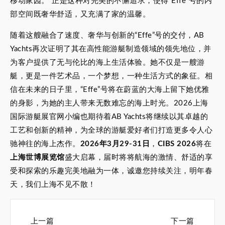
移动家园。”正是这种对完美的不懈追求，使得“Effe”号的内
部空间既奢华舒适，又充满了家的温馨。
随着这艘融合了速度、奢华与创新的“Effe”号的交付，AB
Yachts再次证明了其在高性能游艇制造领域的领先地位，并
为客户提供了无与伦比的海上生活体验。她不仅是一艘游
艇，更是一件艺术品，一个梦想，一种生活方式的象征。相
信在未来的日子里，“Effe”号将在蔚蓝的大海上留下她优雅
的身影，为她的主人带来无数难忘的海上时光。2026上海
国际游艇展官网小编也期待着AB Yachts将继续以其卓越的
工艺和创新的精神，为全球的游艇爱好者们打造更多令人心
驰神往的海上杰作。
2026年3月29-31日
，
CIBS 2026
将在
上海世博展览馆
盛大启幕，届时将将航海的激情、舒适的享
受和探索的乐趣完美地融为一体，诚邀您持续关注，明年春
天，我们上海不见不散！
上一篇
下一篇