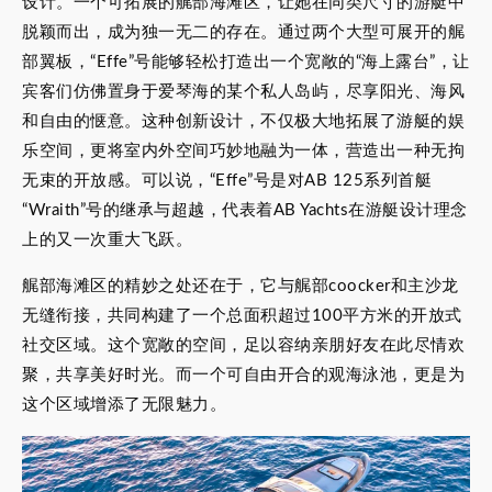
设计。一个可拓展的艉部海滩区，让她在同类尺寸的游艇中
脱颖而出，成为独一无二的存在。通过两个大型可展开的艉
部翼板，“Effe”号能够轻松打造出一个宽敞的“海上露台”，让
宾客们仿佛置身于爱琴海的某个私人岛屿，尽享阳光、海风
和自由的惬意。这种创新设计，不仅极大地拓展了游艇的娱
乐空间，更将室内外空间巧妙地融为一体，营造出一种无拘
无束的开放感。可以说，“Effe”号是对AB 125系列首艇
“Wraith”号的继承与超越，代表着AB Yachts在游艇设计理念
上的又一次重大飞跃。
艉部海滩区的精妙之处还在于，它与艉部coocker和主沙龙
无缝衔接，共同构建了一个总面积超过100平方米的开放式
社交区域。这个宽敞的空间，足以容纳亲朋好友在此尽情欢
聚，共享美好时光。而一个可自由开合的观海泳池，更是为
这个区域增添了无限魅力。