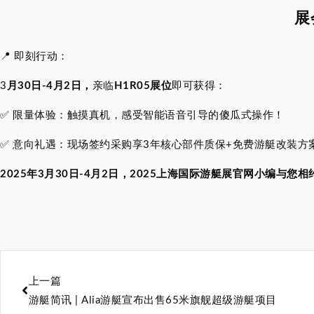
展
📍 即刻行动：
3
月30日-4月2日，
亲临
H1R05展位
即可获得：
✅ 限量体验：触摸真机，感受智能语音引导的傻瓜式操作！
✅ 意向礼遇：现场签约采购享3年核心部件质保+免费游艇改装方
2025年3月30日-4月2日，2025上海国际游艇展官网小编与您
上一篇
游艇简讯 | Alia游艇宣布出售65米旗舰超级游艇项目