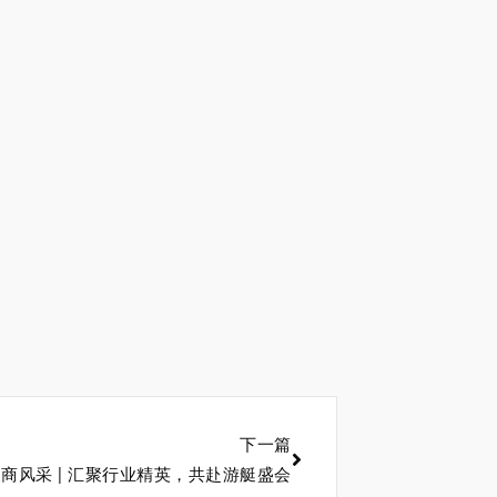
下一篇
5 展商风采 | 汇聚行业精英，共赴游艇盛会