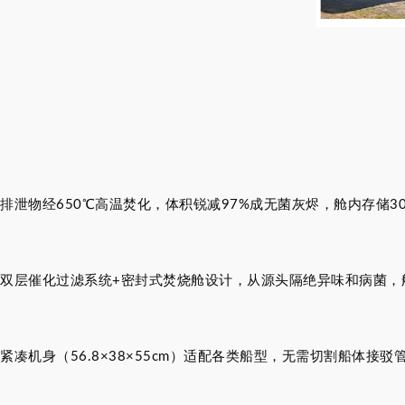
排泄物经650℃高温焚化，体积锐减97%成无菌灰烬，舱内存储
双层催化过滤系统+密封式焚烧舱设计，从源头隔绝异味和病菌，
紧凑机身（56.8×38×55cm）适配各类船型，无需切割船体接