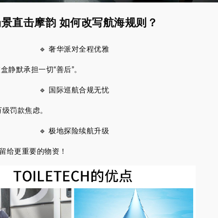
场景直击摩韵
如何改写航海规则？
🔹 奢华派对全程优雅
盒静默承担一切“善后”。
🔹 国际巡航合规无忧
万级罚款焦虑。
🔹 极地探险续航升级
源留给更重要的物资！