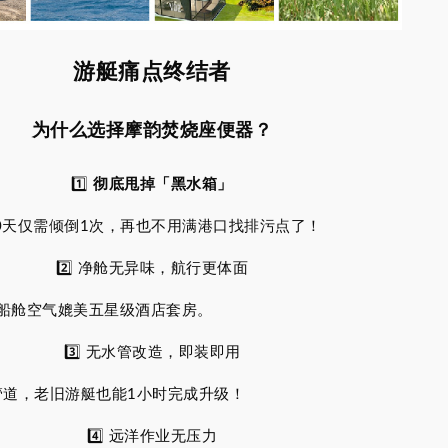
游艇痛点终结者
为什么选择摩韵焚烧座便器？
1️⃣
彻底甩掉「黑水箱」
30天仅需倾倒1次，再也不用满港口找排污点了！
2️⃣ 净舱无异味，航行更体面
船舱空气媲美五星级酒店套房。
3️⃣ 无水管改造，即装即用
驳管道，老旧游艇也能1小时完成升级！
4️⃣ 远洋作业无压力