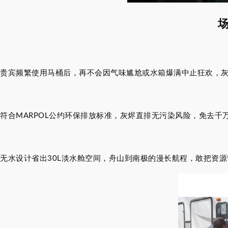
贵宾频繁使用马桶后，再不会因气味尴尬或水箱爆满中止狂欢，灰
符合MARPOL公约环保排放标准，灰烬直排无污染风险，免去千
无水设计省出30L淡水舱空间，舟山到南极的漫长航程，敢把资