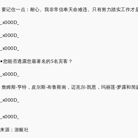
要记住一点：耐心。我非常信奉天命难违。只有努力踏实工作才
_x000D_
_x000D_
_x000D_
•
您能否透露您最著名的5名宾客？
_x000D_
詹姆斯·亨特，皮尔斯·布鲁斯南，迈克尔·凯恩，玛丽莲·梦露和简
_x000D_
_x000D_
来源；游艇社