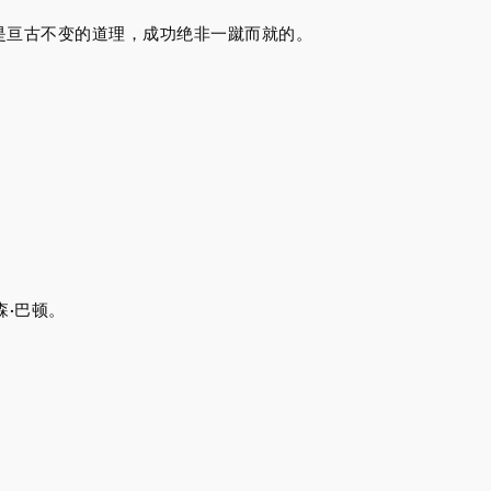
是亘古不变的道理，成功绝非一蹴而就的。
森·巴顿。