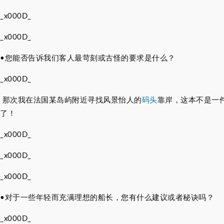
_x000D_
_x000D_
•
您能否告诉我们客人最苛刻或古怪的要求是什么？
_x000D_
那次我在法国某岛屿附近寻找风景怡人的
码头
靠岸，这本不是一
了！
_x000D_
_x000D_
_x000D_
•
对于一些年轻而充满理想的船长，您有什么建议或者秘诀吗？
_x000D_