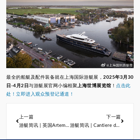
最全的船艇及配件装备就在上海国际游艇展，
2025年3月30
日-4月2日
与游艇展官网小编相聚
上海世博展览馆
！
点击此
处！立即进入观众预登记通道！
上一篇
下一篇
游艇简讯 | 英国Artemis科技推出EF-12 Escape豪华电动水翼水上的士
游艇简讯 | Cantiere delle Marche 推出 45 米定制探险游艇 Tremenda