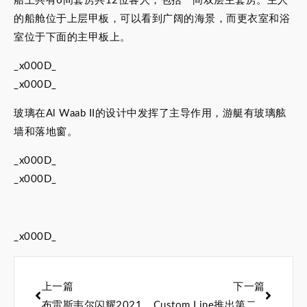
船上共有6间套房共12位客人，包括一间双层主套房。主人
的船舱位于上层甲板，可以看到广阔的海景，而更衣室和浴
室位于下面的主甲板上。
_x000D_
_x000D_
玻璃在Al Waab II的设计中发挥了主导作用，游艇有玻璃舷
墙和落地窗。
_x000D_
_x000D_
_x000D_
上一篇
下一篇
布雷斯韦尔闪耀2021上海国际游艇展
Custom Line推出第二辆Navetta 30