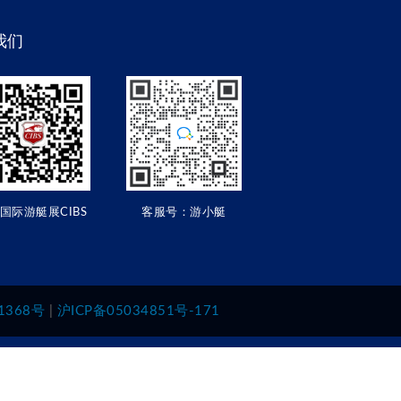
我们
国际游艇展CIBS
客服号：游小艇
1368号
|
沪ICP备05034851号-171