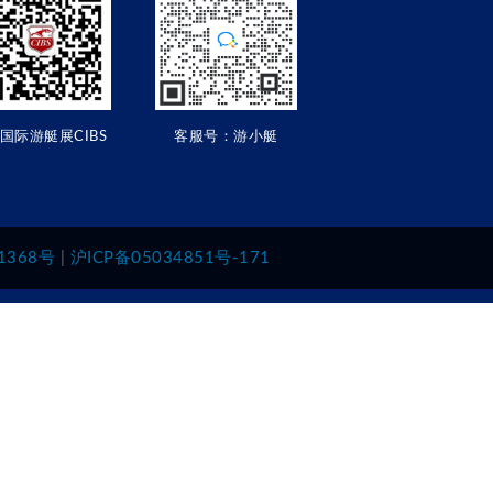
国际游艇展CIBS
客服号：游小艇
1368号
|
沪ICP备05034851号-171