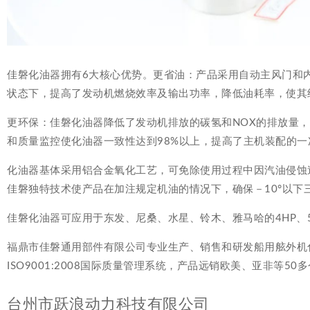
佳磐化油器拥有6大核心优势。更省油：产品采用自动主风门和
状态下，提高了发动机燃烧效率及输出功率，降低油耗率，使其经济
更环保：佳磐化油器降低了发动机排放的碳氢和NOX的排放量
和质量监控使化油器一致性达到98%以上，提高了主机装配的
化油器基体采用铝合金氧化工艺，可免除使用过程中因汽油侵蚀
佳磐独特技术使产品在加注规定机油的情况下，确保－10°以下
佳磐化油器可应用于东发、尼桑、水星、铃木、雅马哈的4HP、5HP、8
福鼎市佳磐通用部件有限公司专业生产、销售和研发船用舷外机
ISO9001:2008国际质量管理系统，产品远销欧美、亚非等50
台州市跃浪动力科技有限公司