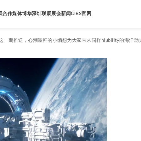
展
合作媒体
博华深圳联展
展会新闻
CIBS官网
期推送，心潮澎拜的小编想为大家带来同样niubility的海洋