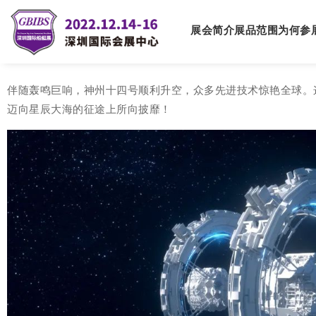
展会简介
展品范围
为何参
伴随轰鸣巨响，神州十四号顺利升空，众多先进技术惊艳全球。这一
迈向星辰大海的征途上所向披靡！