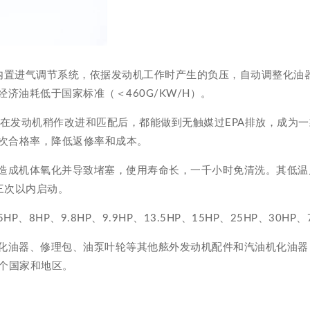
内置进气调节系统，依据发动机工作时产生的负压，自动调整化油
油耗低于国家标准（＜460G/KW/H）。
，在发动机稍作改进和匹配后，都能做到无触媒过EPA排放，成为
一次合格率，降低返修率和成本。
造成机体氧化并导致堵塞，使用寿命长，一千小时免清洗。其低温
三次以内启动。
HP、9.8HP、9.9HP、13.5HP、15HP、25HP、30H
化油器、修理包、油泵叶轮等其他舷外发动机配件和汽油机化油器
多个国家和地区。