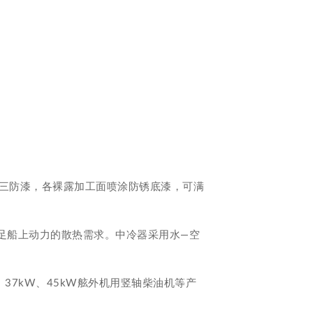
三防漆，各裸露加工面喷涂防锈底漆，可满
足船上动力的散热需求。中冷器采用水—空
7kW、45kW舷外机用竖轴柴油机等产