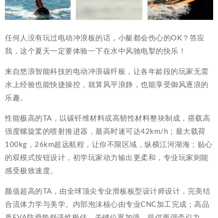
任何人没有玩过电动冲浪板的话，小艇都会伤心的OK？答应
我，这个夏天一定要体验一下在水中风驰电掣的快乐！
来自悠浪智能科技的电动冲浪碳纤板，让各年龄段的玩家无需
水上经验也能快捷操控，就算风平浪静，也能享受御风逐浪的
乐趣。
性能极高的TA，以碳钎维材料或高韧性材料整块制成，搭载高
强度螺旋桨的喷射推进器，最高时速可达42km/h；最大载荷
100kg，26km超远航程，让你不限区域，纵横江河湖海；贴心
的双模式按钮设计，初学玩家动力输出更柔和，专业玩家则能
感受极致速度。
颜值超高的TA，由全球顶尖专业滑板板型设计师设计，完美结
合流体力学与美学。内部泡沫核心由专业CNC加工完成；高品
质EVA防滑垫舒适性极佳，关键位置加强，提供更强牵引力。