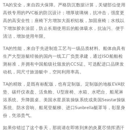
TA的安全，来自四大保障。严格防沉数据计算，关键部位使用
高铁专用的PVC板的防沉设计；增厚玻璃钢，抗冲击，强度更
高的高安全性；座椅下方增加大面积铝板，加固座椅；水线以
下增加胶衣涂层，防止长期使用后的船体吸水，抗油污、便于
清洁，增加使用年限。
TA的性能，来自于先进制造工艺与一级品质材料。船体由具有
生产大型游艇经验的国内一线工厂负责承建，通过ISO船舶检
测标准，并拥有中国船级社颁发的CCS证。可选配进口品牌发
动机，同尺寸旅游艇中，空间利用率高。
TA的精致，是既有标配版，也有定制版。定制版的地板EVA软
垫、碳纤仪表盘、活鱼舱、U型座椅、水箱、水吧台、船尾淋
浴系统、升降圆桌、美国水星原装操纵系统或美国Seastar操纵
系统、防水音响、船尾登艇梯、进口Sunbrella艇罩等，彰显身
份，凭添贵气。
如果你错过了这个春天，那就请在即将到来的炎夏尽情挥洒汗