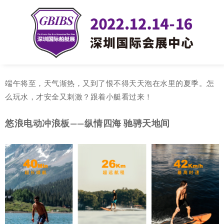
端午将至，天气渐热，又到了恨不得天天泡在水里的夏季。怎
么玩水，才安全又刺激？跟着小艇看过来！
悠浪电动冲浪板——纵情四海 驰骋天地间